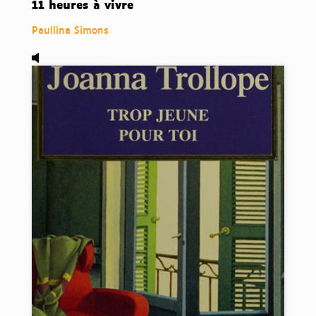
11 heures à vivre
Paullina Simons
Audio,
Trop jeune pour toi, de Joanna Trollope.
Disponi