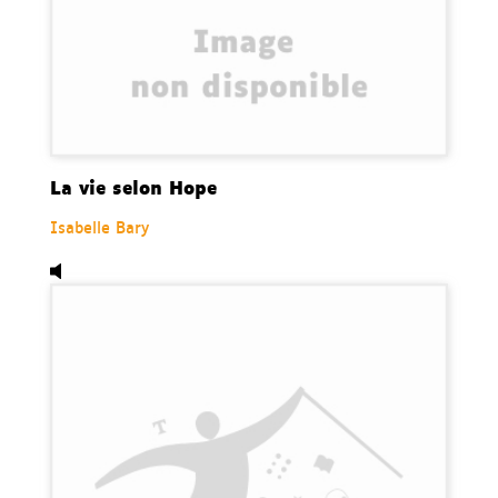
La vie selon Hope
Isabelle Bary
Audio,
Le pansement Schubert, de Claire Oppert.
Dispo