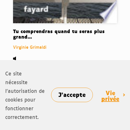
Tu comprendras quand tu seras plus
grand...
Virginie Grimaldi
Audio,
Ce site
nécessite
Coups de coeur
l'autorisation de
Vie
J'accepte
privée
cookies pour
fonctionner
La femme de ménage, de Freida McFadden.
Ce l
correctement.