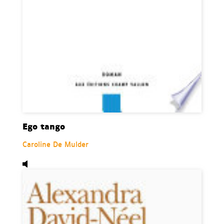
Ego tango
Caroline De Mulder
Audio,
Alexandra David-Néel, de Jennifer Lesieur.
Disp