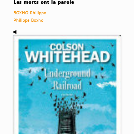
Les morts ont la parole
BOXHO Philippe
Philippe Boxho
Audio,
Underground railroad, de Colson Whitehead.
Dis