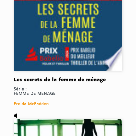
Les secrets de la femme de ménage
Série :
FEMME DE MENAGE
Freida McFadden
Audio,
11 heures à vivre, de Paullina Simons.
Disponibl