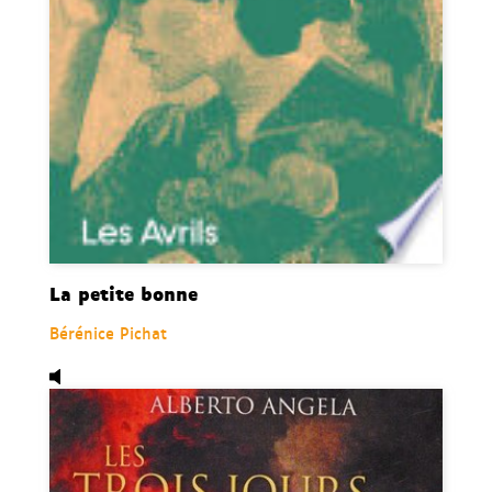
La petite bonne
Bérénice Pichat
Audio,
Les trois jours de Pompéi, de Alberto Angela.
Di